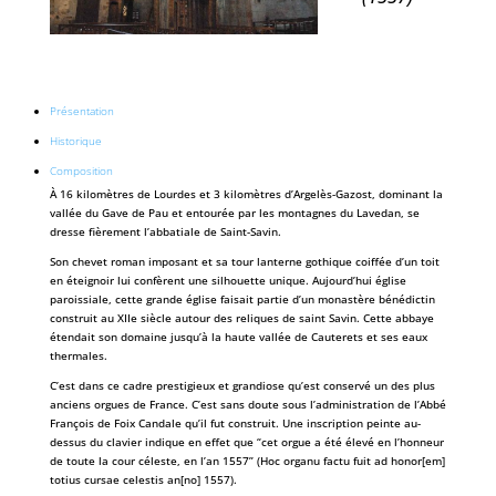
Présentation
Historique
Composition
À 16 kilomètres de Lourdes et 3 kilomètres d’Argelès-Gazost, dominant la
vallée du Gave de Pau et entourée par les montagnes du Lavedan, se
dresse fièrement l’abbatiale de Saint-Savin.
Son chevet roman imposant et sa tour lanterne gothique coiffée d’un toit
en éteignoir lui confèrent une silhouette unique. Aujourd’hui église
paroissiale, cette grande église faisait partie d’un monastère bénédictin
construit au XIIe siècle autour des reliques de saint Savin. Cette abbaye
étendait son domaine jusqu’à la haute vallée de Cauterets et ses eaux
thermales.
C’est dans ce cadre prestigieux et grandiose qu’est conservé un des plus
anciens orgues de France. C’est sans doute sous l’administration de l’Abbé
François de Foix Candale qu’il fut construit. Une inscription peinte au-
dessus du clavier indique en effet que “cet orgue a été élevé en l’honneur
de toute la cour céleste, en l’an 1557” (Hoc organu factu fuit ad honor[em]
totius cursae celestis an[no] 1557).