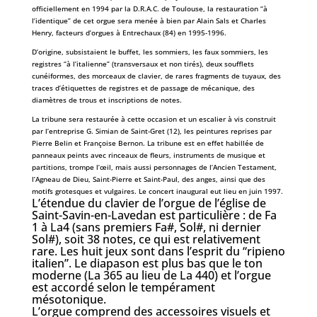
officiellement en 1994 par la D.R.A.C. de Toulouse, la restauration “à
l’identique” de cet orgue sera menée à bien par Alain Sals et Charles
Henry, facteurs d’orgues à Entrechaux (84) en 1995-1996.
D’origine, subsistaient le buffet, les sommiers, les faux sommiers, les
registres “à l’italienne” (transversaux et non tirés), deux soufflets
cunéiformes, des morceaux de clavier, de rares fragments de tuyaux, des
traces d’étiquettes de registres et de passage de mécanique, des
diamètres de trous et inscriptions de notes.
La tribune sera restaurée à cette occasion et un escalier à vis construit
par l’entreprise G. Simian de Saint-Gret (12), les peintures reprises par
Pierre Belin et Françoise Bernon. La tribune est en effet habillée de
panneaux peints avec rinceaux de fleurs, instruments de musique et
partitions, trompe l’œil, mais aussi personnages de l’Ancien Testament,
l’Agneau de Dieu, Saint-Pierre et Saint-Paul, des anges, ainsi que des
motifs grotesques et vulgaires. Le concert inaugural eut lieu en juin 1997.
L’étendue du clavier de l’orgue de l’église de
Saint-Savin-en-Lavedan est particulière : de Fa
1 à La4 (sans premiers Fa#, Sol#, ni dernier
Sol#), soit 38 notes, ce qui est relativement
rare. Les huit jeux sont dans l’esprit du “ripieno
italien”. Le diapason est plus bas que le ton
moderne (La 365 au lieu de La 440) et l’orgue
est accordé selon le tempérament
mésotonique.
L’orgue comprend des accessoires visuels et