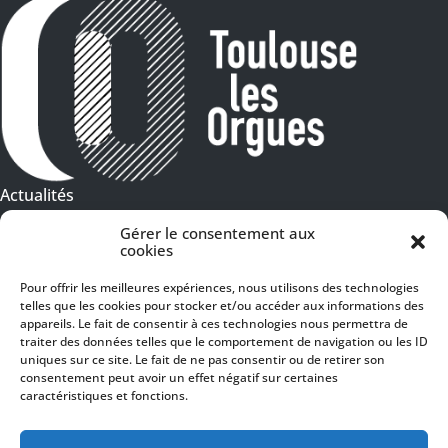
Actualités
Galeries Photos
Gérer le consentement aux
cookies
Vidéothèque
Pour offrir les meilleures expériences, nous utilisons des technologies
telles que les cookies pour stocker et/ou accéder aux informations des
Presse
Programme PDF
appareils. Le fait de consentir à ces technologies nous permettra de
Billetterie
traiter des données telles que le comportement de navigation ou les ID
Recrutement
uniques sur ce site. Le fait de ne pas consentir ou de retirer son
consentement peut avoir un effet négatif sur certaines
Mentions légales
caractéristiques et fonctions.
Politique de confidentialité