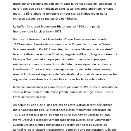
Juché sur une tribune en bois peint dans le transept sud de l’abbatiale, il
paraît quelque peu en décalage dans cette ancienne abbatiale romane
mais il a fière allure. Il témoigne en tout cas de l’influence et de la
richesse passée de ce monastère bénédictin.
Le buffet fut classé Monument Historique en 1904 et la partie
instrumentale fut classée en 1975.
Voir le site Internet de l’Association Orgue Renaissance en Lavedan
1557 est donc l’année de construction de l’orgue historique de Saint-
Savin-en-Lavedan. En 1618 ensuite, des travaux “devenus nécessaires”
furent réalisés par Antoine Riballier, organiste d’Auch ; l’orgue contenait à
l’époque “huit jeux et chaque jeu trente-huit tuyaux tant gros que
médiocres et menus donnant son de flûte, de rossignol, de tambour et
tremblement”. Les archives nous apprennent que cette même année,
Arnaud Couture est organiste de l’abbatiale ; il promet de faire sonner les
orgues du monastère les dimanches et pour les fêtes solennelles.
Nous ne connaissons pas son histoire pendant le XVIIIe siècle. Abandonné
sous la Révolution et pillé d’une grande partie de sa tuyauterie, il est à
l’état de ruines en 1861.
Au début du XXe siècle, des projets de restauration seront déclenchés
mais n’aboutiront pas. Le buffet sera classé Monument Historique en
1904. Ce n’est que dans les années 1970 que Xavier Darasse et Jean-
Pierre Decavèle (respectivement rapporteur auprès de la Commission
Supérieure des Orgues Historiques et technicien-conseil auprès du
Ministère de la Culture) relanceront le projet d’une restauration. Décidée