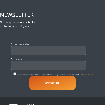
NEWSLETTER
Ne manquez aucune actualité
de Toulouse les Orgues
Veuillez laisser ce champ vide.
Votre nom complet
Votre e-mail
J'accepte que mes données soient utilisées pour recevoir la newsletter.
En savoir plus