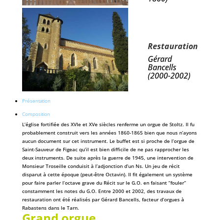
Restauration
Gérard
Bancells
(2000-2002)
Présentation
Composition
L’église fortifiée des XVIe et XVe siècles renferme un orgue de Stoltz. Il fu
probablement construit vers les années 1860-1865 bien que nous n’ayons
aucun document sur cet instrument. Le buffet est si proche de l’orgue de
Saint-Sauveur de Figeac qu’il est bien difficile de ne pas rapprocher les
deux instruments. De suite après la guerre de 1945, une intervention de
Monsieur Troseille conduisit à l’adjonction d’un Ns. Un jeu de récit
disparut à cette époque (peut-être Octavin). Il fit également un système
pour faire parler l’octave grave du Récit sur le G.O. en faisant “fouler”
constamment les notes du G.O. Entre 2000 et 2002, des travaux de
restauration ont été réalisés par Gérard Bancells, facteur d’orgues à
Rabastens dans le Tarn.
Grand orgue