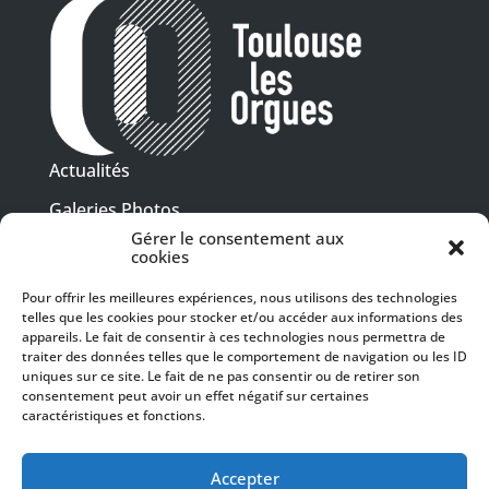
Actualités
Galeries Photos
Gérer le consentement aux
Vidéothèque
cookies
Presse
Pour offrir les meilleures expériences, nous utilisons des technologies
Programme PDF
telles que les cookies pour stocker et/ou accéder aux informations des
Billetterie
appareils. Le fait de consentir à ces technologies nous permettra de
Recrutement
traiter des données telles que le comportement de navigation ou les ID
uniques sur ce site. Le fait de ne pas consentir ou de retirer son
Mentions légales
consentement peut avoir un effet négatif sur certaines
caractéristiques et fonctions.
Politique de confidentialité
SUIVEZ-NOUS
Accepter