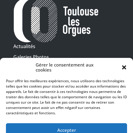
Actualités
Galeries Photos
Gérer le consentement aux
Vidéothèque
cookies
Presse
Pour offrir les meilleures expériences, nous utilisons des technologies
Programme PDF
telles que les cookies pour stocker et/ou accéder aux informations des
Billetterie
appareils. Le fait de consentir à ces technologies nous permettra de
Recrutement
traiter des données telles que le comportement de navigation ou les ID
uniques sur ce site. Le fait de ne pas consentir ou de retirer son
Mentions légales
consentement peut avoir un effet négatif sur certaines
caractéristiques et fonctions.
Politique de confidentialité
SUIVEZ-NOUS
Accepter