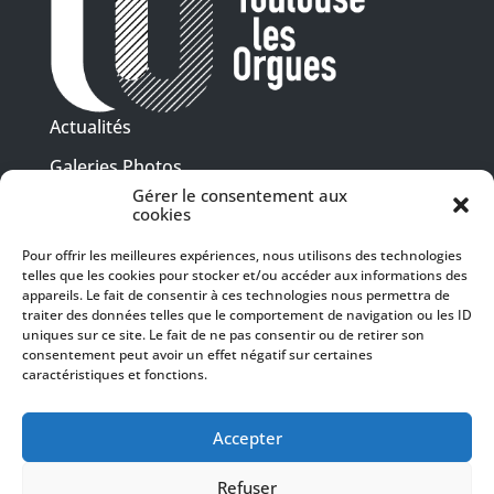
Actualités
Galeries Photos
Gérer le consentement aux
Vidéothèque
cookies
Presse
Pour offrir les meilleures expériences, nous utilisons des technologies
Programme PDF
telles que les cookies pour stocker et/ou accéder aux informations des
Billetterie
appareils. Le fait de consentir à ces technologies nous permettra de
Recrutement
traiter des données telles que le comportement de navigation ou les ID
uniques sur ce site. Le fait de ne pas consentir ou de retirer son
Mentions légales
consentement peut avoir un effet négatif sur certaines
caractéristiques et fonctions.
Politique de confidentialité
SUIVEZ-NOUS
Accepter
Refuser