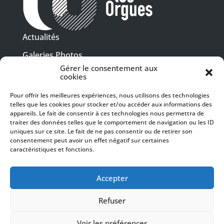
Actualités
Galeries Photos
Gérer le consentement aux
Vidéothèque
cookies
Presse
Pour offrir les meilleures expériences, nous utilisons des technologies
Programme PDF
telles que les cookies pour stocker et/ou accéder aux informations des
Billetterie
appareils. Le fait de consentir à ces technologies nous permettra de
Recrutement
traiter des données telles que le comportement de navigation ou les ID
uniques sur ce site. Le fait de ne pas consentir ou de retirer son
Mentions légales
consentement peut avoir un effet négatif sur certaines
caractéristiques et fonctions.
Politique de confidentialité
SUIVEZ-NOUS
Accepter
Refuser
Voir les préférences