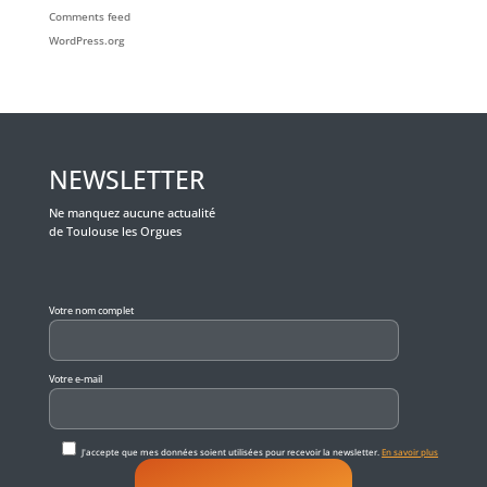
Comments feed
WordPress.org
NEWSLETTER
Ne manquez aucune actualité
de Toulouse les Orgues
Veuillez laisser ce champ vide.
Votre nom complet
Votre e-mail
J'accepte que mes données soient utilisées pour recevoir la newsletter.
En savoir plus