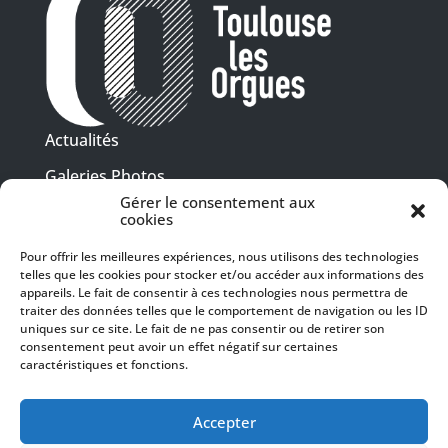
Actualités
Galeries Photos
Gérer le consentement aux
Vidéothèque
cookies
Presse
Pour offrir les meilleures expériences, nous utilisons des technologies
Programme PDF
telles que les cookies pour stocker et/ou accéder aux informations des
Billetterie
appareils. Le fait de consentir à ces technologies nous permettra de
Recrutement
traiter des données telles que le comportement de navigation ou les ID
uniques sur ce site. Le fait de ne pas consentir ou de retirer son
Mentions légales
consentement peut avoir un effet négatif sur certaines
caractéristiques et fonctions.
Politique de confidentialité
SUIVEZ-NOUS
Accepter