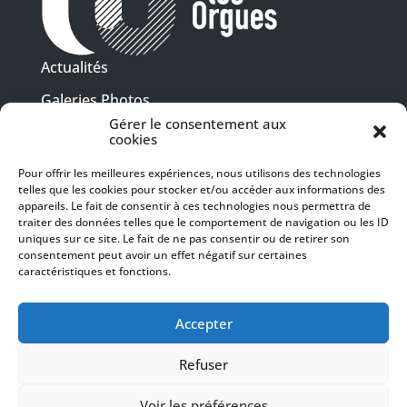
Actualités
Galeries Photos
Gérer le consentement aux
Vidéothèque
cookies
Presse
Pour offrir les meilleures expériences, nous utilisons des technologies
Programme PDF
telles que les cookies pour stocker et/ou accéder aux informations des
Billetterie
appareils. Le fait de consentir à ces technologies nous permettra de
Recrutement
traiter des données telles que le comportement de navigation ou les ID
uniques sur ce site. Le fait de ne pas consentir ou de retirer son
Mentions légales
consentement peut avoir un effet négatif sur certaines
caractéristiques et fonctions.
Politique de confidentialité
SUIVEZ-NOUS
Accepter
Refuser
Voir les préférences