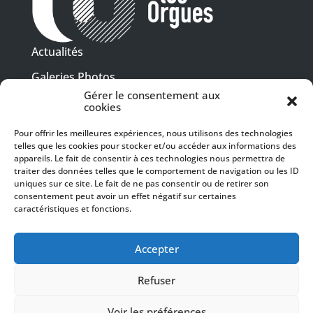
Actualités
Galeries Photos
Gérer le consentement aux
Vidéothèque
cookies
Presse
Pour offrir les meilleures expériences, nous utilisons des technologies
Programme PDF
telles que les cookies pour stocker et/ou accéder aux informations des
Billetterie
appareils. Le fait de consentir à ces technologies nous permettra de
Recrutement
traiter des données telles que le comportement de navigation ou les ID
uniques sur ce site. Le fait de ne pas consentir ou de retirer son
Mentions légales
consentement peut avoir un effet négatif sur certaines
caractéristiques et fonctions.
Politique de confidentialité
SUIVEZ-NOUS
Accepter
Refuser
Voir les préférences