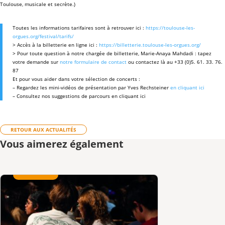
Toulouse, musicale et secrète.)
Toutes les informations tarifaires sont à retrouver ici :
https://toulouse-les-
orgues.org/festival/tarifs/
> Accès à la billetterie en ligne ici :
https://billetterie.toulouse-les-orgues.org/
> Pour toute question à notre chargée de billetterie, Marie-Anaya Mahdadi : tapez
votre demande sur
notre formulaire de contact
ou contactez là au +33 (0)5. 61. 33. 76.
87
Et pour vous aider dans votre sélection de concerts :
– Regardez les mini-vidéos de présentation par Yves Rechsteiner
en cliquant ici
– Consultez nos suggestions de parcours en cliquant ici
RETOUR AUX ACTUALITÉS
Vous aimerez également