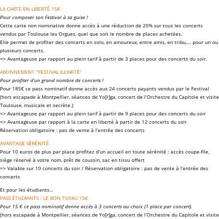
LA CARTE EN LIBERTÉ 15€
Pour composer son Festival à sa guise !
Cette carte non nominative donne accès à une
réduction de 20%
sur tous les concerts
vendus par Toulouse les Orgues, quel que soit le nombre de places achetées.
Elle permet de profiter des concerts en solo, en amoureux, entre amis, en tribu…. pour un ou
plusieurs concerts.
=> Avantageuse par rapport au plein tarif à partir de 3 places pour des concerts du soir.
ABONNEMENT “FESTIVAL ILLIMITÉ”
Pour profiter d’un grand nombre de concerts !
Pour
185€
ce pass nominatif donne accès aux
24 concerts payants
vendus par le Festival
(hors escapade à Montpellier, séances de Yo[r]ga, concert de l’Orchestre du Capitole et visite
Toulouse, musicale et secrète.)
=> Avantageuse par rapport au plein tarif à partir de 9 places pour des concerts du soir
=> Avantageuse par rapport à la carte en liberté à partir de 12 concerts du soir
Réservation obligatoire : pas de vente à l’entrée des concerts
AVANTAGE SÉRÉNITÉ
Pour 10 euros de plus par place profitez d’un accueil en toute sérénité : accès coupe-file,
siège réservé à votre nom, prêt de coussin, sac en tissu offert
=> Valable sur 10 concerts du soir / Réservation obligatoire : pas de vente à l’entrée des
concerts
Et pour les étudiants…
PASS ÉTUDIANTS : LE BON TUYAU 15€
Pour 15 € ce pass nominatif donne accès à 3 concerts au choix (1 place par concert).
(hors escapade à Montpellier, séances de Yo[r]ga, concert de l’Orchestre du Capitole et visite