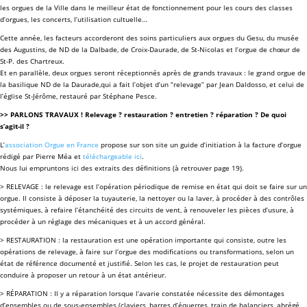
les orgues de la Ville dans le meilleur état de fonctionnement pour les cours des classes
d’orgues, les concerts, l’utilisation cultuelle…
Cette année, les facteurs accorderont des soins particuliers aux orgues du Gesu, du musée
des Augustins, de ND de la Dalbade, de Croix-Daurade, de St-Nicolas et l’orgue de chœur de
St-P. des Chartreux.
Et en parallèle, deux orgues seront réceptionnés après de grands travaux : le grand orgue de
la basilique ND de la Daurade,qui a fait l’objet d’un “relevage” par Jean Daldosso, et celui de
l’église St-Jérôme, restauré par Stéphane Pesce.
>> PARLONS TRAVAUX ! Relevage ? restauration ? entretien ? réparation ? De quoi
s’agit-il ?
L’
association Orgue en France
propose sur son site un guide d’initiation à la facture d’orgue
rédigé par Pierre Méa et
téléchargeable ici
.
Nous lui empruntons ici des extraits des définitions (à retrouver page 19).
> RELEVAGE : le relevage est l’opération périodique de remise en état qui doit se faire sur un
orgue. Il consiste à déposer la tuyauterie, la nettoyer ou la laver, à procéder à des contrôles
systémiques, à refaire l’étanchéité des circuits de vent, à renouveler les pièces d’usure, à
procéder à un réglage des mécaniques et à un accord général.
> RESTAURATION : la restauration est une opération importante qui consiste, outre les
opérations de relevage, à faire sur l’orgue des modifications ou transformations, selon un
état de référence documenté et justifié. Selon les cas, le projet de restauration peut
conduire à proposer un retour à un état antérieur.
> RÉPARATION : Il y a réparation lorsque l’avarie constatée nécessite des démontages
d’ensembles ou de sous-ensembles (claviers, barres d’équerres, train de balanciers, abrégé,