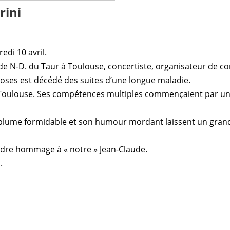
rini
edi 10 avril.
e de N-D. du Taur à Toulouse, concertiste, organisateur de c
choses est décédé des suites d’une longue maladie.
à Toulouse. Ses compétences multiples commençaient par un
sa plume formidable et son humour mordant laissent un gran
ndre hommage à « notre » Jean-Claude.
.