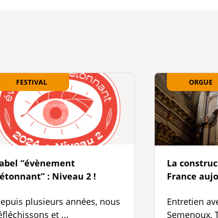
FESTIVAL
ORGUE
abel “évènement
La construc
étonnant” : Niveau 2 !
France aujo
epuis plusieurs années, nous
Entretien av
éfléchissons et ...
Semenoux, T