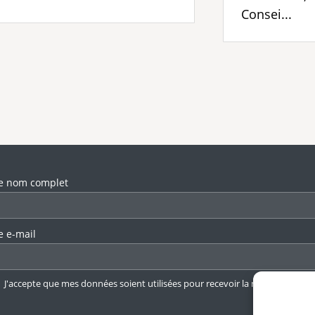
Consei...
llez laisser ce champ vide.
e nom complet
e e-mail
J'accepte que mes données soient utilisées pour recevoir la newsletter.
En 