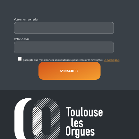
Veuillez laisser ce champ vide.
Votre nom complet
Votre e-mail
J'accepte que mes données soient utilisées pour recevoir la newsletter.
En savoir plus