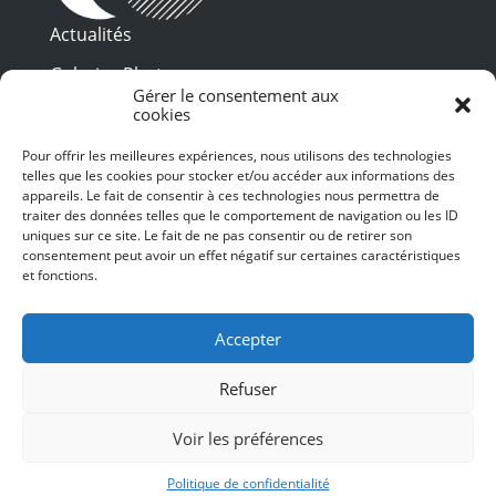
Actualités
Galeries Photos
Gérer le consentement aux
Vidéothèque
cookies
Pour offrir les meilleures expériences, nous utilisons des technologies
Presse
telles que les cookies pour stocker et/ou accéder aux informations des
Programme PDF
Billetterie
appareils. Le fait de consentir à ces technologies nous permettra de
Recrutement
traiter des données telles que le comportement de navigation ou les ID
uniques sur ce site. Le fait de ne pas consentir ou de retirer son
Mentions légales
consentement peut avoir un effet négatif sur certaines caractéristiques
et fonctions.
Politique de confidentialité
SUIVEZ-NOUS
Accepter
Refuser
Voir les préférences
© 2024 Toulouse les Orgues – Tous droits
réservés – Conception et Webdesign :
Politique de confidentialité