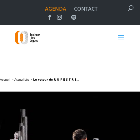
AGENDA
CONTACT
Accueil >
Actualités
>
Le retour de R U P E S T R E…