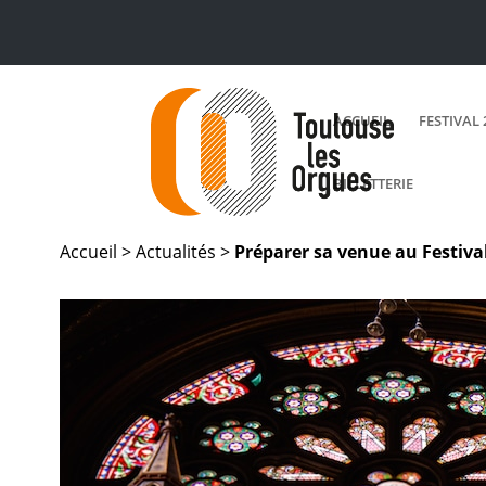
ACCUEIL
FESTIVAL 
BILLETTERIE
Accueil >
Actualités
>
Préparer sa venue au Festiva