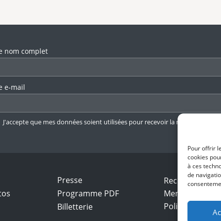
llez laisser ce champ vide.
e nom complet
e e-mail
J'accepte que mes données soient utilisées pour recevoir la newsletter.
En 
Pour offrir 
cookies pour
à ces techn
de navigatio
Presse
Recrutement
consentement
tos
Programme PDF
Mentions légal
Politique de con
Billetterie
Ac