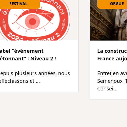
FESTIVAL
ORGUE
abel “évènement
La construc
étonnant” : Niveau 2 !
France aujo
epuis plusieurs années, nous
Entretien av
éfléchissons et ...
Semenoux, T
Consei...