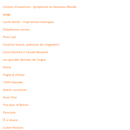
Concert d’ouverture : Symphonie du Nouveau Monde
yorga
Lucile Dollat : inspirations exotiques
Polyphonies corses
Plein sud
Catalina Vicens, poétesse de l’organetto
Carte blanche à Yasuko Bouvard
Les grandes femmes de l’orgue
Home
Orgue & choeur
100% Haendel
Soleils couchants
Kumi Choi
The best of British
Pancrace
Ô si douce
Liubov Nosova