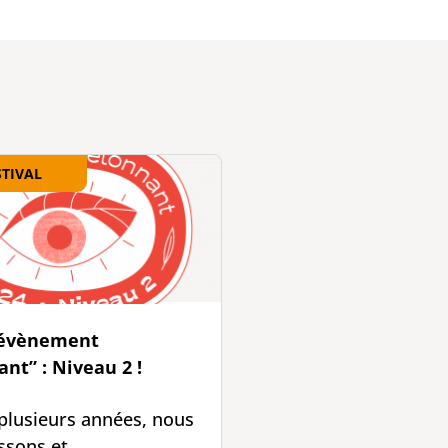
STIVAL
“évènement
nt” : Niveau 2 !
plusieurs années, nous
ssons et ...