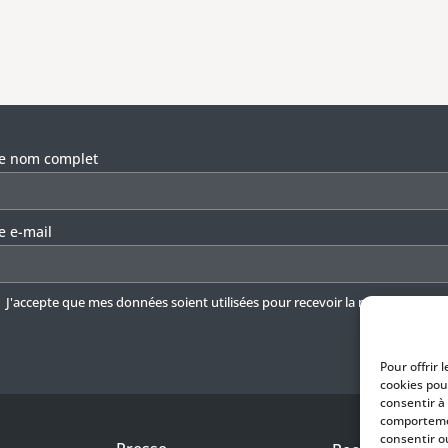
llez laisser ce champ vide.
re nom complet
e e-mail
J'accepte que mes données soient utilisées pour recevoir la newsletter.
En 
Pour offrir 
cookies pou
consentir à
comportemen
consentir o