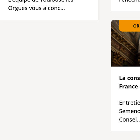
Orgues vous a conc...
OR
La cons
France 
Entreti
Semenou
Consei..