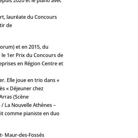
epuis 2020 et le piano avec
urt, lauréate du Concours
tir de
ntorum) et en 2015, du
 le 1er Prix du Concours de
eprises en Région Centre et
. Elle joue en trio dans «
rès « Déjeuner chez
 Arras (Scène
 / La Nouvelle Athènes –
uit comme pianiste en duo
int- Maur-des-Fossés