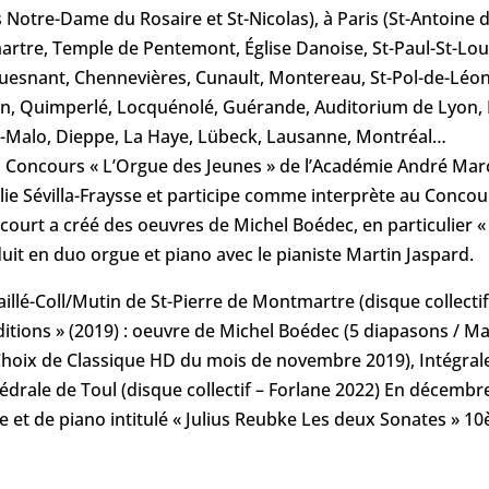
 Notre-Dame du Rosaire et St-Nicolas), à Paris (St-Antoine d
martre, Temple de Pentemont, Église Danoise, St-Paul-St-Loui
ouesnant, Chennevières, Cunault, Montereau, St-Pol-de-Léo
n, Quimperlé, Locquénolé, Guérande, Auditorium de Lyon, L
t-Malo, Dieppe, La Haye, Lübeck, Lausanne, Montréal…
u Concours « L’Orgue des Jeunes » de l’Académie André March
Julie Sévilla-Fraysse et participe comme interprète au Conco
ncourt a créé des oeuvres de Michel Boédec, en particulier « 
duit en duo orgue et piano avec le pianiste Martin Jaspard.
illé-Coll/Mutin de St-Pierre de Montmartre (disque collectif 
ditions » (2019) : oeuvre de Michel Boédec (5 diapasons / M
 Choix de Classique HD du mois de novembre 2019), Intégral
hédrale de Toul (disque collectif – Forlane 2022) En décembr
e et de piano intitulé « Julius Reubke Les deux Sonates » 1