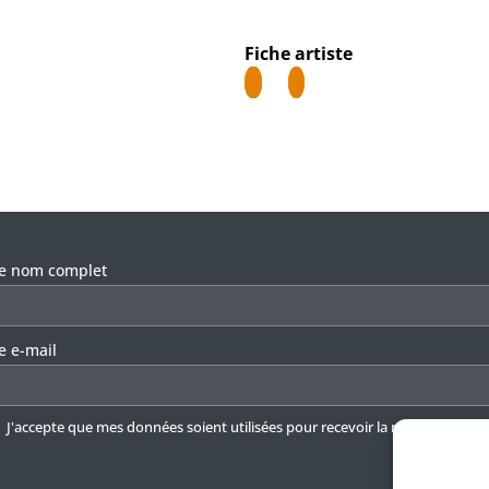
Fiche artiste
llez laisser ce champ vide.
re nom complet
e e-mail
J'accepte que mes données soient utilisées pour recevoir la newsletter.
En 