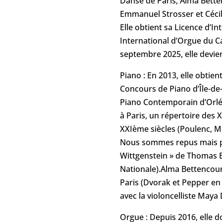
Danse de Paris, Alma Betten
Emmanuel Strosser et Céci
Elle obtient sa Licence d’I
International d’Orgue du Ca
septembre 2025, elle devie
Piano : En 2013, elle obtie
Concours de Piano d’Île-de
Piano Contemporain d’Orléan
à Paris, un répertoire des
XXIème siècles (Poulenc, Me
Nous sommes repus mais pas
Wittgenstein » de Thomas Be
Nationale).Alma Bettencourt
Paris (Dvorak et Pepper en
avec la violoncelliste May
Orgue : Depuis 2016, elle d