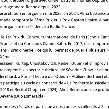
court étudie l’orgue avec Olivier Latry et Thomas Ospital d
le Hugonnard-Roche depuis 2022.
nterprétation en orgue en mai 2023. En 2024, Alma Bettenco
nada remporte le 3ème Prix et le Prix Gaston Litaize. À par
nt organiste en résidence à Radio-France.
nt le 1er Prix du Concours International de Paris (Schola Ca
-France et du Concours Claude Kahn. En 2017, elle remporte
s « Brin d’herbe » ce qui lui permet de jouer à plusieurs r
 XXème et
ssiaen, Kurtag, Chostakovitch, Reibel, Dupin) et d’improviser
 repentis », spectacle théâtral de Séverine Chavrier d’ap
rnhard, à Paris (Théâtre de l’Odéon – Ateliers Berthier) et
 participe au cycle de concerts de « La Pochette Musicale »
 2018 et Récital Chopin en 2024). Alma Bettencourt se prod
a Devane (Duo Esmeralda).
onne des récitals et participe à des concerts collectifs à Sa