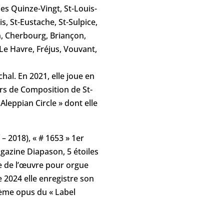
es Quinze-Vingt, St-Louis-
s, St-Eustache, St-Sulpice,
n, Cherbourg, Briançon,
e Havre, Fréjus, Vouvant,
al. En 2021, elle joue en
urs de Composition de St-
Aleppian Circle » dont elle
– 2018), « # 1653 » 1er
agazine Diapason, 5 étoiles
e de l’œuvre pour orgue
e 2024 elle enregistre son
0ème opus du « Label