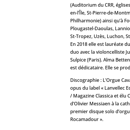
(Auditorium du CRR, églises
en-l’Île, St-Pierre-de-Mont
Philharmonie) ainsi qu’à F
Plougastel-Daoulas, Lannio
St-Tropez, Uzès, Luchon, S
En 2018 elle est lauréate d
duo avec la violoncelliste 
Sulpice (Paris). Alma Bette
est dédicataire. Elle se pro
Discographie : L’Orgue Cava
opus du label « Lanvellec E
/ Magazine Classica et élu
d’Olivier Messiaen à la cat
premier disque solo d’orgu
Rocamadour ».