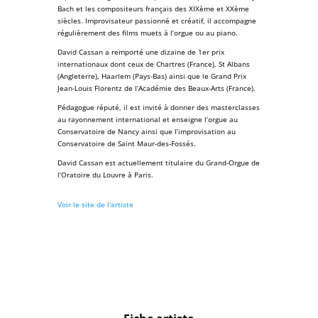
Bach
et les compositeurs français des XIX
ème
et XX
ème
siècles.
Improvisateur
passionné et créatif, il accompagne
régulièrement des films muets à l’
orgue
ou au
piano
.
David Cassan a remporté une dizaine de 1
er
prix
internationaux dont ceux de
Chartres
(France),
St Albans
(Angleterre),
Haarlem
(Pays-Bas) ainsi que le
Grand Prix
Jean-Louis Florentz de l’Académie des Beaux-Arts
(France).
Pédagogue réputé, il est invité à donner des masterclasses
au rayonnement international et enseigne l’orgue au
Conservatoire de Nancy
ainsi que l’improvisation au
Conservatoire de Saint Maur-des-Fossés
.
David Cassan est actuellement titulaire du
Grand-Orgue de
l’Oratoire du Louvre
à Paris.
Voir le site de l'artiste