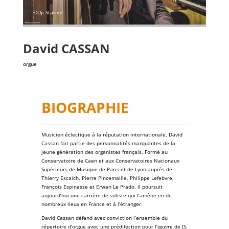
©Uji Starnel
David
CASSAN
orgue
BIOGRAPHIE
Musicien éclectique à la réputation internationale,
David
Cassan
fait partie des personnalités marquantes de la
jeune génération des
organistes
français. Formé au
Conservatoire de Caen
et aux
Conservatoires Nationaux
Supérieurs de Musique de Paris
et de Lyon auprès de
Thierry Escaich
,
Pierre Pincemaille
,
Philippe Lefebvre
,
François Espinasse
et
Erwan Le Prado
, il poursuit
aujourd’hui une carrière de soliste qui l’amène en de
nombreux lieux en France et à l’étranger.
David Cassan défend avec conviction l’ensemble du
répertoire d’orgue avec une prédilection pour l’œuvre de
JS.