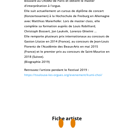
Bouvard au CNSMD de Paris et obtient le master
d’interprétation à l’orgue.
Elle suit actuellement un cursus de diplôme de concert
(Konzertexamen) à la Hochschule de Freiburg en Allemagne
avec Matthias Maierhofer. Lors de master class, elle
complète sa formation auprès de Louis Robilliard,
Christoph Bossert, Jon Laukvik, Lorenzo Ghielmi …
Elle remporte plusieurs prix internationaux au concours de
Gaston Litaize en 2014 (France), au concours de Jean-Louis
Florentz de l’Académie des Beaux-Arts en mai 2015
(France) et le premier prix au concours de Saint-Maurice en
2018 (Suisse).
(Biographie 2019)
Retrouvez l’artiste pendant le Festival 2019 :
https://toulouse-les-orgues.org/evenement/kumi-choi/
Fiche artiste