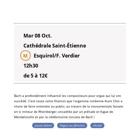
Mar 08 Oct.
Cathédrale Saint-Étienne
Esquirol/F. Verdier
M
12h30
de 5 à 12€
Bach
a profondément influencé les
compositeurs pour orgue
qui lui ont
succédé. C’est toute cette filiation que l’
organiste coréenne
Kumi Choi
a
choisi de faire entendre au
public
, au travers de la monumentale
Sonate
en si mineur de Rheinberger
, encadrée par un
prélude et fugue de
Mendelssohn
et par la célébrissime
toccata de Bach
!
jeune talent
Orgue au féminin
récital