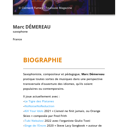
© Clément Fumey - Toulouse Magazine
Marc
DÉMEREAU
saxophone
France
BIOGRAPHIE
Saxophoniste, compositeur et pédagogue,
Marc Démereau
pratique toutes sortes de musiques dans une perspective
transversale d’ouverture des idiomes, qu’ils soient
populaires ou contemporains.
Il joue actuellement avec :
–
Le Tigre des Platanes
–
NoNoiseNoReduction
–
Kill Your Idols
2021 « L’envol ne finit jamais, ou Orange
Skies » composée par Fred Frith
–
Tubi Nebulosi
2022 avec l’organiste Giulio Tosti
–
Singe de l’Encre
2020 « Steve Lacy Songbook » autour de