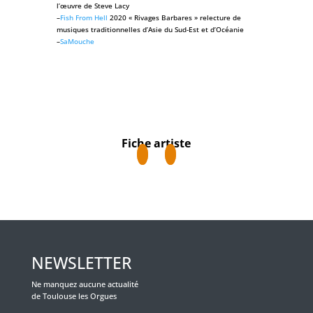
l’œuvre de Steve Lacy
–
Fish From Hell
2020 « Rivages Barbares » relecture de
musiques traditionnelles d’Asie du Sud-Est et d’Océanie
–
SaMouche
Fiche artiste
NEWSLETTER
Ne manquez aucune actualité
de Toulouse les Orgues