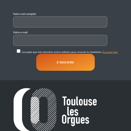
Veuillez laisser ce champ vide.
Votre nom complet
Votre e-mail
J'accepte que mes données soient utilisées pour recevoir la newsletter.
En savoir plus