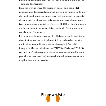
Toulouse les Orgues.
Maxime Denuc travaille aussi en solo : son projet NL
propose une transcription bruitiste des paysages de la mer
du nord tandis que sa pièce Low met en scène la fragilité
de la jeunesse dans une fiction cinématographique pour
trois jeunes trombonistes. L’œuvre RCRCR se focalise quant
à elle sur la puissance architecturale de l’église comme
catalyseur d’émotions.
En parallèle de ces travaux, il collabore avec le spectacle
vivant et se consacre également à la recherche : après
avoir obtenu une licence de musicologie à Paris-IV, il
intègre le Master Musique de l’EHESS à Paris en 2016. Sa
recherche s’intéresse aux dissonances entre les discours
pluralistes des institutions musicales dominantes et leur
application sur le terrain.
Fiche artiste