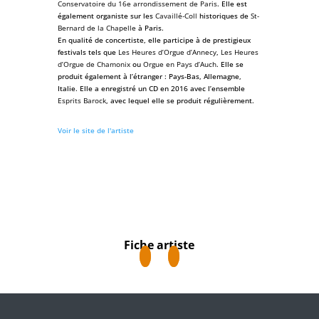
Conservatoire du 16e arrondissement de Paris
. Elle est
également organiste sur les
Cavaillé-Coll
historiques de
St-
Bernard de la Chapelle
à Paris.
En qualité de concertiste, elle participe à de prestigieux
festivals tels que
Les Heures d’Orgue d’Annecy
,
Les Heures
d’Orgue de Chamonix
ou
Orgue en Pays d’Auch
. Elle se
produit également à l’étranger : Pays-Bas, Allemagne,
Italie. Elle a enregistré un CD en 2016 avec l’ensemble
Esprits Barock
, avec lequel elle se produit régulièrement.
Voir le site de l'artiste
Fiche artiste