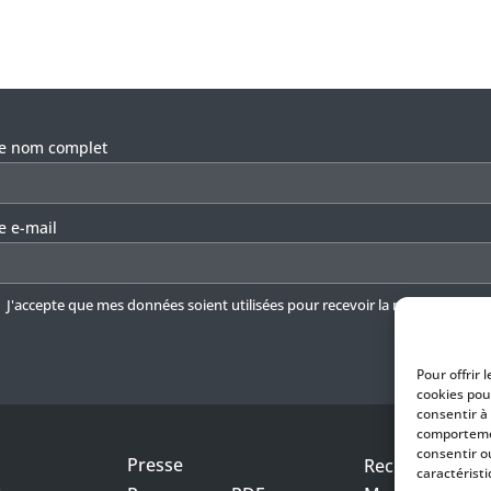
llez laisser ce champ vide.
re nom complet
e e-mail
J'accepte que mes données soient utilisées pour recevoir la newsletter.
En 
Pour offrir 
cookies pou
consentir à
comportemen
consentir o
Presse
Recrutement
caractéristi