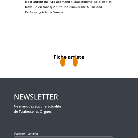
Il est auteur du livre allemand «
Maultrommel spielen
» et
travaille en tant que tuteur à l’
Université Music and
Performing Arts de Vienne
.
Fiche artiste
NEWSLETTER
Ne manquez aucune actualité
de Toulouse les Orgues
Veuillez laisser ce champ vide.
Votre nom complet