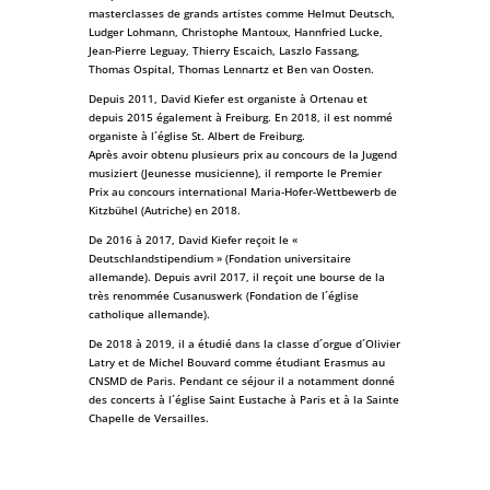
masterclasses de grands artistes comme Helmut Deutsch,
Ludger Lohmann, Christophe Mantoux, Hannfried Lucke,
Jean-Pierre Leguay, Thierry Escaich, Laszlo Fassang,
Thomas Ospital, Thomas Lennartz et Ben van Oosten.
Depuis 2011, David Kiefer est organiste à Ortenau et
depuis 2015 également à Freiburg. En 2018, il est nommé
organiste à l´église St. Albert de Freiburg.
Après avoir obtenu plusieurs prix au concours de la Jugend
musiziert (Jeunesse musicienne), il remporte le Premier
Prix au concours international Maria-Hofer-Wettbewerb de
Kitzbühel (Autriche) en 2018.
De 2016 à 2017, David Kiefer reçoit le «
Deutschlandstipendium » (Fondation universitaire
allemande). Depuis avril 2017, il reçoit une bourse de la
très renommée Cusanuswerk (Fondation de l´église
catholique allemande).
De 2018 à 2019, il a étudié dans la classe d´orgue d´Olivier
Latry et de Michel Bouvard comme étudiant Erasmus au
CNSMD de Paris. Pendant ce séjour il a notamment donné
des concerts à l´église Saint Eustache à Paris et à la Sainte
Chapelle de Versailles.