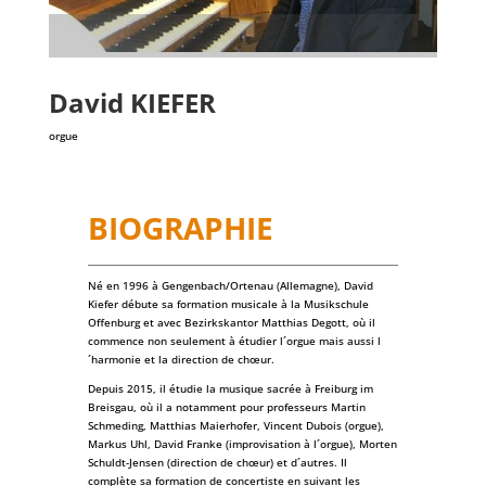
David
KIEFER
orgue
BIOGRAPHIE
Né en 1996 à Gengenbach/Ortenau (Allemagne), David
Kiefer débute sa formation musicale à la Musikschule
Offenburg et avec Bezirkskantor Matthias Degott, où il
commence non seulement à étudier l´orgue mais aussi l
´harmonie et la direction de chœur.
Depuis 2015, il étudie la musique sacrée à Freiburg im
Breisgau, où il a notamment pour professeurs Martin
Schmeding, Matthias Maierhofer, Vincent Dubois (orgue),
Markus Uhl, David Franke (improvisation à l´orgue), Morten
Schuldt-Jensen (direction de chœur) et d´autres. Il
complète sa formation de concertiste en suivant les