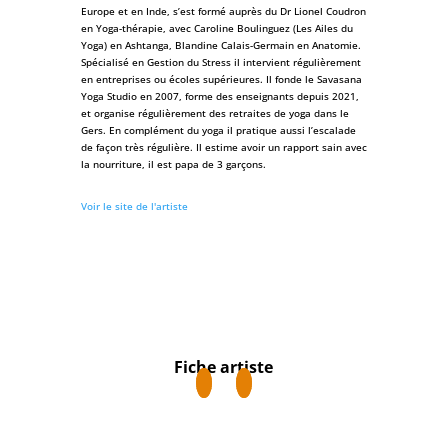
Europe et en Inde, s’est formé auprès du Dr Lionel Coudron
en Yoga-thérapie, avec Caroline Boulinguez (Les Ailes du
Yoga) en Ashtanga, Blandine Calais-Germain en Anatomie.
Spécialisé en Gestion du Stress il intervient régulièrement
en entreprises ou écoles supérieures. Il fonde le Savasana
Yoga Studio en 2007, forme des enseignants depuis 2021,
et organise régulièrement des retraites de yoga dans le
Gers. En complément du yoga il pratique aussi l’escalade
de façon très régulière. Il estime avoir un rapport sain avec
la nourriture, il est papa de 3 garçons.
Voir le site de l'artiste
Fiche artiste