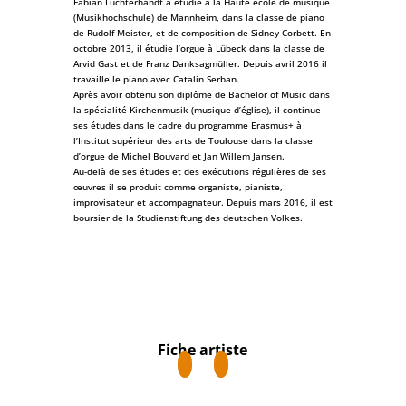
Fabian Luchterhandt a étudié à la Haute école de musique
(Musikhochschule) de Mannheim, dans la classe de piano
de Rudolf Meister, et de composition de Sidney Corbett. En
octobre 2013, il étudie l’orgue à Lübeck dans la classe de
Arvid Gast et de Franz Danksagmüller. Depuis avril 2016 il
travaille le piano avec Catalin Serban.
Après avoir obtenu son diplôme de Bachelor of Music dans
la spécialité Kirchenmusik (musique d’église), il continue
ses études dans le cadre du programme Erasmus+ à
l’Institut supérieur des arts de Toulouse dans la classe
d’orgue de Michel Bouvard et Jan Willem Jansen.
Au-delà de ses études et des exécutions régulières de ses
œuvres il se produit comme organiste, pianiste,
improvisateur et accompagnateur. Depuis mars 2016, il est
boursier de la Studienstiftung des deutschen Volkes.
Fiche artiste