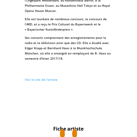
l’Orgelpark Amsterdam, au Konzerthaus Berlin, à la
Philharmonie Essen, au Musashino Hall Tokyo et au Royal
Opera House Muscat.
Elle est lauréate de nombreux concours, le concours de
l’ARD, et a reçu le Prix Culturel du Bayernwerk et le
« Bayerischer Kunstförderpreis ».
Ses concerts comprennent des enregistrements pour la
radio et la télévision ainsi que des CD. Elle a étudié avec
Edgar Krapp et Bernhard Haas à la Musikhochschule
München, où elle a enseigné en remplaçant de B. Haas au
semestre d’hiver 2017/18.
Voir le site de l'artiste
Fiche artiste