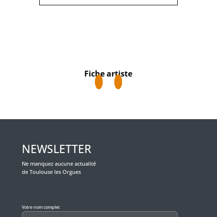
Fiche artiste
NEWSLETTER
Ne manquez aucune actualité
de Toulouse les Orgues
Veuillez laisser ce champ vide.
Votre nom complet