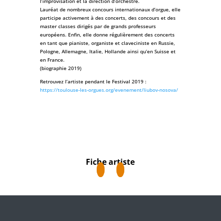
l’improvisation et la direction d’orchestre.
Lauréat de nombreux concours internationaux d’orgue, elle
participe activement à des concerts, des concours et des
master classes dirigés par de grands professeurs
européens. Enfin, elle donne régulièrement des concerts
en tant que pianiste, organiste et claveciniste en Russie,
Pologne, Allemagne, Italie, Hollande ainsi qu’en Suisse et
en France.
(biographie 2019)
Retrouvez l’artiste pendant le Festival 2019 :
https://toulouse-les-orgues.org/evenement/liubov-nosova/
Fiche artiste