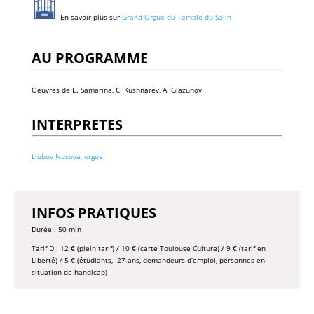
En savoir plus sur
Grand Orgue du Temple du Salin
AU PROGRAMME
Oeuvres de E. Samarina, C. Kushnarev, A. Glazunov
INTERPRETES
Liubov Nosova, orgue
INFOS PRATIQUES
Durée : 50 min
Tarif D : 12 € (plein tarif) / 10 € (carte Toulouse Culture) / 9 € (tarif en
Liberté) / 5 € (étudiants, -27 ans, demandeurs d’emploi, personnes en
situation de handicap)