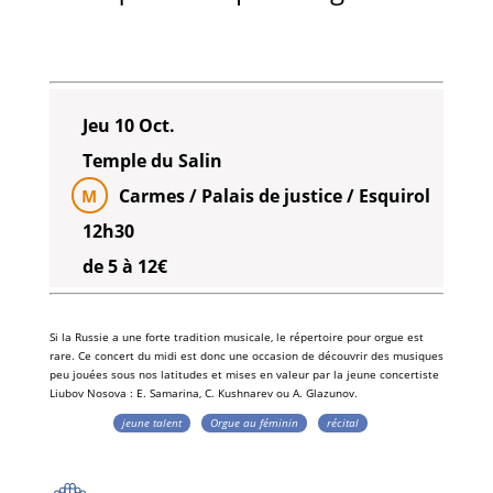
Jeu 10 Oct.
Temple du Salin
Carmes / Palais de justice / Esquirol
M
12h30
de 5 à 12€
Si la
Russie
a une forte
tradition musicale
, le
répertoire pour orgue
est
rare. Ce concert du midi est donc une occasion de découvrir des
musiques
peu jouées
sous nos latitudes et mises en valeur par la jeune
concertiste
Liubov Nosova
:
E. Samarina
, C.
Kushnarev
ou
A. Glazunov
.
jeune talent
Orgue au féminin
récital