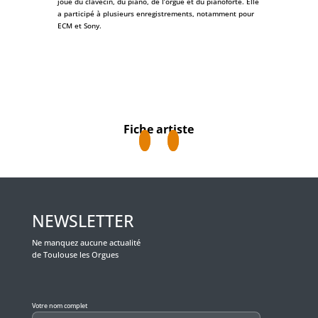
joue du clavecin, du piano, de l’orgue et du pianoforte. Elle
a participé à plusieurs enregistrements, notamment pour
ECM et Sony.
Fiche artiste
NEWSLETTER
Ne manquez aucune actualité
de Toulouse les Orgues
Veuillez laisser ce champ vide.
Votre nom complet