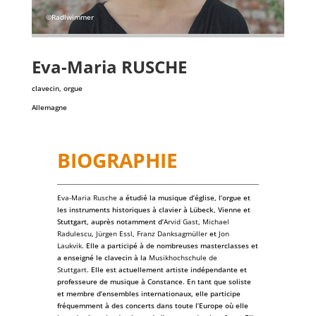
©Radlwimmer
Eva-Maria
RUSCHE
clavecin, orgue
Allemagne
BIOGRAPHIE
Eva-Maria Rusche
a étudié la musique d’église, l’orgue et
les instruments historiques à clavier à Lübeck, Vienne et
Stuttgart, auprès notamment d’
Arvid Gast
,
Michael
Radulescu
,
Jürgen Essl
,
Franz Danksagmüller
et
Jon
Laukvik
. Elle a participé à de nombreuses masterclasses et
a enseigné le clavecin à la
Musikhochschule de
Stuttgart
. Elle est actuellement artiste indépendante et
professeure de musique à Constance. En tant que soliste
et membre d’ensembles internationaux, elle participe
fréquemment à des concerts dans toute l’Europe où elle