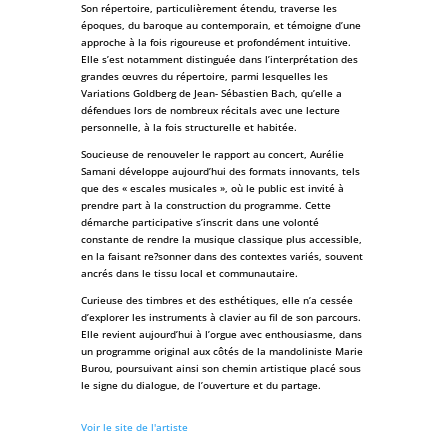
Son répertoire, particulièrement étendu, traverse les
époques, du baroque au contemporain, et témoigne d’une
approche à la fois rigoureuse et profondément intuitive.
Elle s’est notamment distinguée dans l’interprétation des
grandes œuvres du répertoire, parmi lesquelles les
Variations Goldberg de Jean- Sébastien Bach, qu’elle a
défendues lors de nombreux récitals avec une lecture
personnelle, à la fois structurelle et habitée.
Soucieuse de renouveler le rapport au concert, Aurélie
Samani développe aujourd’hui des formats innovants, tels
que des « escales musicales », où le public est invité à
prendre part à la construction du programme. Cette
démarche participative s’inscrit dans une volonté
constante de rendre la musique classique plus accessible,
en la faisant re?sonner dans des contextes variés, souvent
ancrés dans le tissu local et communautaire.
Curieuse des timbres et des esthétiques, elle n’a cessée
d’explorer les instruments à clavier au fil de son parcours.
Elle revient aujourd’hui à l’orgue avec enthousiasme, dans
un programme original aux côtés de la mandoliniste Marie
Burou, poursuivant ainsi son chemin artistique placé sous
le signe du dialogue, de l’ouverture et du partage.
Voir le site de l'artiste