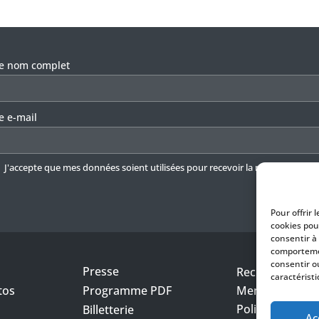
llez laisser ce champ vide.
re nom complet
e e-mail
J'accepte que mes données soient utilisées pour recevoir la newsletter.
En 
Pour offrir 
cookies pou
consentir à
comportemen
consentir o
Presse
Recrutement
caractéristi
tos
Programme PDF
Mentions légal
Politique de con
Billetterie
Ac