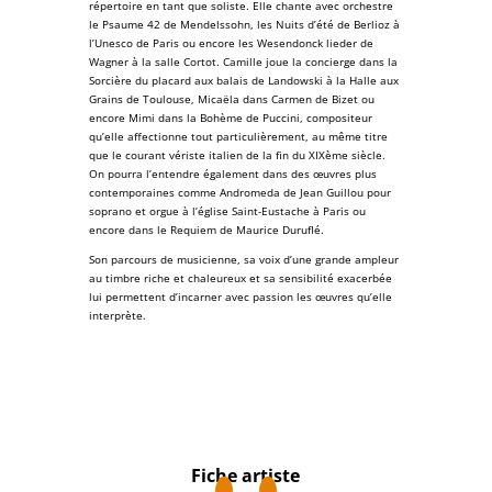
répertoire en tant que soliste. Elle chante avec orchestre
le
Psaume 42
de
Mendelssohn
, les
Nuits d’été de Berlioz
à
l’Unesco de Paris
ou encore les
Wesendonck lieder
de
Wagner
à la
salle Cortot
. Camille joue la concierge dans la
Sorcière du placard aux balais
de
Landowski
à la
Halle aux
Grains
de Toulouse,
Micaëla
dans
Carmen de Bizet
ou
encore Mimi dans
la Bohème de Puccini
, compositeur
qu’elle affectionne tout particulièrement, au même titre
que le courant vériste italien de la fin du XIXème siècle.
On pourra l’entendre également dans des œuvres plus
contemporaines comme Andromeda de Jean Guillou pour
soprano et orgue à l’
église Saint-Eustache
à Paris ou
encore dans le
Requiem de Maurice Duruflé
.
Son parcours de musicienne, sa voix d’une grande ampleur
au timbre riche et chaleureux et sa sensibilité exacerbée
lui permettent d’incarner avec passion les œuvres qu’elle
interprète.
Fiche artiste