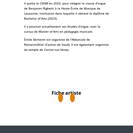
Il quitte le CNSM en 2020, pour intégrer la classe d’orgue
de Benjamin Righetti à la Haute École de Musique de
Lausanne, institution dans laquelle il obtient le diplôme de
Bachelor of Arts (2023).
Il y poursuit actuellement ses études d’orgue, avec le
cursus de Master of Arts en pédagogie musicale.
Émile Sécheret est organiste de l’Abbatiale de
Romainmôtier (Canton de Vaud). Il est également organiste
du temple de Corsier-sur-Vevey.
Fiche artiste