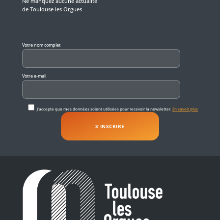
Ne manquez aucune actualité
de Toulouse les Orgues
Veuillez laisser ce champ vide.
Votre nom complet
Votre e-mail
J'accepte que mes données soient utilisées pour recevoir la newsletter.
En savoir plus