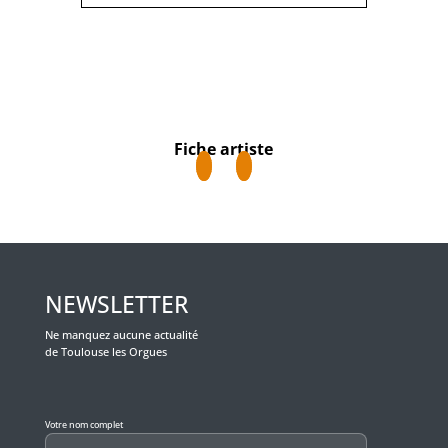
Fiche artiste
NEWSLETTER
Ne manquez aucune actualité
de Toulouse les Orgues
Veuillez laisser ce champ vide.
Votre nom complet