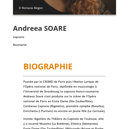
© Romane Bégon
Andreea
SOARE
soprano
Roumanie
BIOGRAPHIE
Passée par le CNSMD de Paris puis l’Atelier Lyrique de
l’Opéra national de Paris, diplômée en musicologie à
l’Université de Strasbourg, la soprano franco-roumaine
Andreea Soare s’est produite sur la scène de l’Opéra
national de Paris en Erste Dame (Die Zauberflöte),
Comtesse Ceprano (Rigoletto), première nymphe (Rusalka),
Enrichetta (I Puritani) ou encore en Jeune fille (La Cerisaie).
Invitée régulière du Théâtre du Capitole de Toulouse, elle
y a incarné Musetta (La Bohème), Ellettra (Idomeneo),
Erste Dame (Die Zauberflöte), Mélisande (Ariane et Barbe