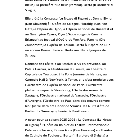
bleue), la première fille-fleur (Parsifal), Berta (Il Barbiere di
Siviglia).
Elle a été la Contessa (Le Nozze di Figaro) et Donna Elvira
(Don Giovanni) à l’Opéra de Cologne, Fiordiligi (Cosi fan
tutte) à l’Opéra de Dijon, à l’Opéra national de Bucarest et
au Garsington Opera, Olga (L’Aube rouge de Camille
Erlanger) au festival d’Opéra de Wexford, Pamina (Die
Zauberflöte) à l’Opéra de Toulon, Berta à l’Opéra de Lille,
ou encore Donna Elvira et Berta aux Nuits lyriques de
Sanxay.
Donnant des récitals au Festival d’Aix-en-provence, au
Palais Garnier, à l’Auditorium du Louvre, au Théâtre du
Capitole de Toulouse, à la Folle Journée de Nantes, au
Carnegie Hall à New York, à Tokyo, elle s’est produite avec
l’Orchestre de l’Opéra national de Paris, l’Orchestre
philharmonique de Strasbourg, l’Orchesterverein de
Stuttgart, l’Orchestre national de Varsovie, l’Orchestre
d’Auvergne, l’Orchestre de Pau, dans des œuvres comme
les Quatre derniers Lieder de Strauss, les Nuits d’été de
Berlioz, la 9ème symphonie de Beethoven…
A noter pour sa saison 2025-2026 : La Contessa (Le Nozze
di Figaro) à l’Opéra du Rhin et au Festival Internazionale
Palermon Classica, Donna Anna (Don Giovanni) au Théâtre
du Capitole de Toulouse, Berta (Il Barbiere di Siviglia) à