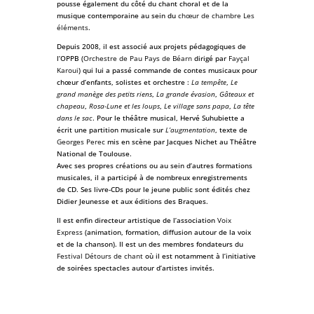
pousse également du côté du chant choral et de la
musique contemporaine au sein du
chœur de chambre Les
éléments
.
Depuis 2008, il est associé aux projets pédagogiques de
l’OPPB (
Orchestre de Pau Pays de Béarn
dirigé par
Fayçal
Karoui
) qui lui a passé commande de contes musicaux pour
chœur d’enfants, solistes et orchestre :
La tempête
,
Le
grand manège des petits riens
,
La grande évasion
,
Gâteaux et
chapeau
,
Rosa-Lune et les loups
,
Le village sans papa
,
La tête
dans le sac
. Pour le théâtre musical, Hervé Suhubiette a
écrit une partition musicale sur
L’augmentation
, texte de
Georges Perec
mis en scène par Jacques Nichet au Théâtre
National de Toulouse.
Avec ses propres créations ou au sein d’autres formations
musicales, il a participé à de nombreux enregistrements
de CD. Ses livre-CDs pour le jeune public sont édités chez
Didier Jeunesse et aux éditions des Braques.
Il est enfin directeur artistique de l’association
Voix
Express
(animation, formation, diffusion autour de la voix
et de la chanson). Il est un des membres fondateurs du
Festival Détours de chant
où il est notamment à l’initiative
de soirées spectacles autour d’artistes invités.