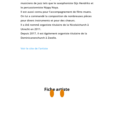
musiciens de jazz tels que le saxophoniste Gijs Hendriks et
le percussionniste Nippy Noya.
Il est aussi connu pour l’accompagnement de films muets.
On lui a commandé la composition de nombreuses pièces
pour divers instruments et pour des chœurs.
Il a été nommé organiste titulaire de la Nicolaïchurch à
Utrecht en 2011.
Depuis 2017, il est également organiste titulaire de la
Dominicanenchurch à Zwolle.
Voir le site de l'artiste
Fiche artiste