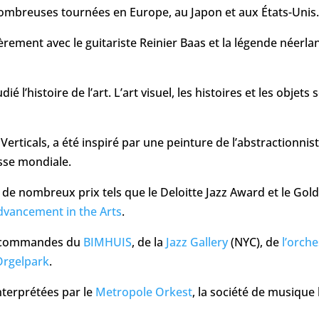
ombreuses tournées en Europe, au Japon et aux États-Unis.
ièrement avec le guitariste Reinier Baas et la légende néerla
é l’histoire de l’art. L’art visuel, les histoires et les objet
rticals, a été inspiré par une peinture de l’abstractionnis
esse mondiale.
de nombreux prix tels que le Deloitte Jazz Award et le Gol
vancement in the Arts
.
s commandes du
BIMHUIS
, de la
Jazz Gallery
(NYC), de
l’orche
Orgelpark
.
nterprétées par le
Metropole Orkest
, la société de musique 