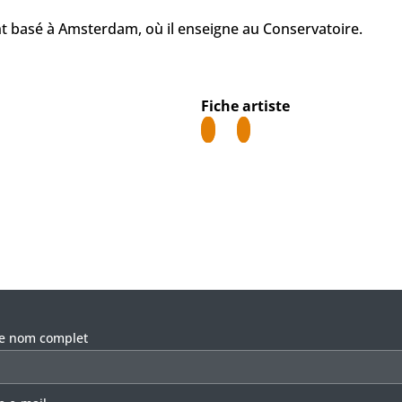
t basé à Amsterdam, où il enseigne au Conservatoire.
Fiche artiste
llez laisser ce champ vide.
re nom complet