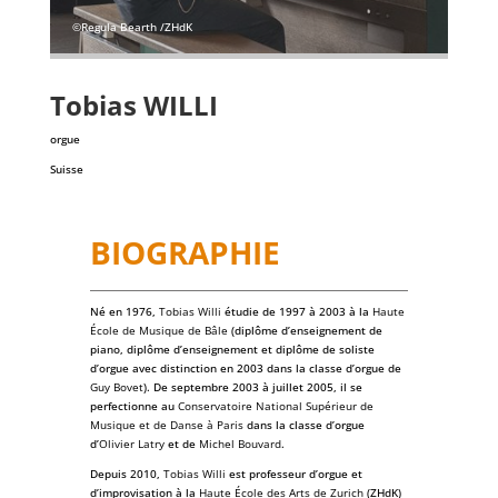
©Regula Bearth /ZHdK
Tobias
WILLI
orgue
Suisse
BIOGRAPHIE
Né en 1976,
Tobias Willi
étudie de 1997 à 2003 à la
Haute
École de Musique de Bâle
(diplôme d’enseignement de
piano, diplôme d’enseignement et diplôme de soliste
d’orgue avec distinction en 2003 dans la classe d’orgue de
Guy Bovet
). De septembre 2003 à juillet 2005, il se
perfectionne au
Conservatoire National Supérieur de
Musique et de Danse à Paris
dans la classe d’orgue
d’
Olivier Latry
et de
Michel Bouvard
.
Depuis 2010,
Tobias Willi
est professeur d’orgue et
d’improvisation à la
Haute École des Arts de Zurich
(ZHdK)