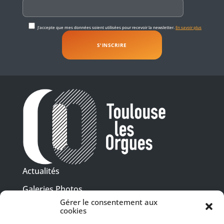
J'accepte que mes données soient utilisées pour recevoir la newsletter.
En savoir plus
Actualités
Galeries Photos
Gérer le consentement aux
Vidéothèque
cookies