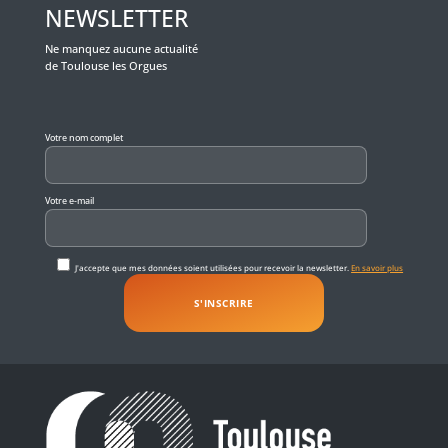
NEWSLETTER
Ne manquez aucune actualité
de Toulouse les Orgues
Veuillez laisser ce champ vide.
Votre nom complet
Votre e-mail
J'accepte que mes données soient utilisées pour recevoir la newsletter.
En savoir plus