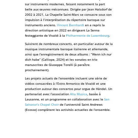
sur instruments modernes, faisant notamment la part
belle aux œuvres méconnues. Dirigée par Jean Halsdorf de
2002 à 2021, La Chapelle Saint-Marc se consacre sous son
impulsion à l’interprétation du répertoire baroque sur
instruments anciens.
Vincent Bernhardt
en a repris la
direction artistique en 2022 en dirigeant La Senna
festeggiante de Vivaldi à la
Philharmonie de Luxembourg
.
Suivirent de nombreux concerts, en particulier autour de la
musique instrumentale baroque italienne et allemande,
ainsi que l’enregistrement de deux albums : “Wenn ich nur
dich habe” (Calliope, 2024) et les sonates en trio
manuscrites de Giuseppe Torelli (à paraître
prochainement).
Les projets actuels de l’ensemble incluent une série de
vidéos consacrées à l’Estro Armonico de Vivaldi et une
production autour des concertos pour orgue de Händel. Un
partenariat avec l’association
Alta Musica
, basée à
Lausanne, et un programme en collaboration avec le
San
Salvator’s Chapel Choir
de l’université Saint Andrews
(Ecosse) complètent les activités actuelles de l’ensemble.