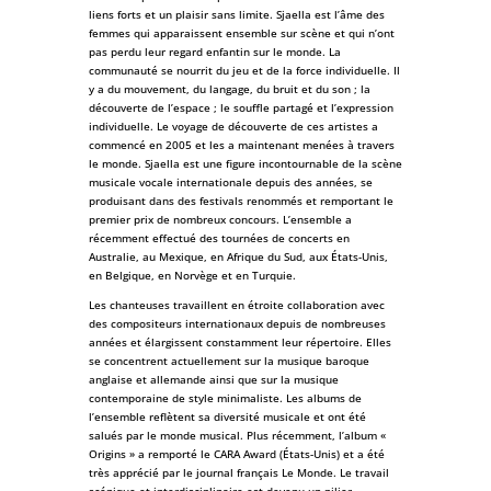
liens forts et un plaisir sans limite. Sjaella est l’âme des
femmes qui apparaissent ensemble sur scène et qui n’ont
pas perdu leur regard enfantin sur le monde. La
communauté se nourrit du jeu et de la force individuelle. Il
y a du mouvement, du langage, du bruit et du son ; la
découverte de l’espace ; le souffle partagé et l’expression
individuelle. Le voyage de découverte de ces artistes a
commencé en 2005 et les a maintenant menées à travers
le monde. Sjaella est une figure incontournable de la scène
musicale vocale internationale depuis des années, se
produisant dans des festivals renommés et remportant le
premier prix de nombreux concours. L’ensemble a
récemment effectué des tournées de concerts en
Australie, au Mexique, en Afrique du Sud, aux États-Unis,
en Belgique, en Norvège et en Turquie.
Les chanteuses travaillent en étroite collaboration avec
des compositeurs internationaux depuis de nombreuses
années et élargissent constamment leur répertoire. Elles
se concentrent actuellement sur la musique baroque
anglaise et allemande ainsi que sur la musique
contemporaine de style minimaliste. Les albums de
l’ensemble reflètent sa diversité musicale et ont été
salués par le monde musical. Plus récemment, l’album «
Origins » a remporté le CARA Award (États-Unis) et a été
très apprécié par le journal français Le Monde. Le travail
scénique et interdisciplinaire est devenu un pilier