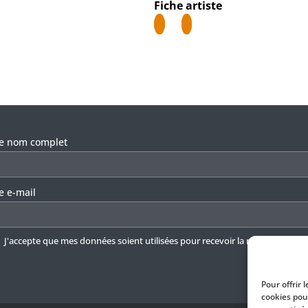
Fiche artiste
llez laisser ce champ vide.
re nom complet
e e-mail
J'accepte que mes données soient utilisées pour recevoir la newsletter.
En 
Pour offrir 
cookies pou