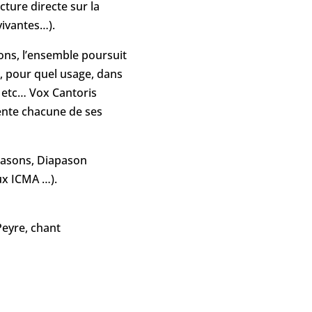
cture directe sur la
vivantes…).
tions, l’ensemble poursuit
s, pour quel usage, dans
, etc… Vox Cantoris
sente chacune de ses
apasons, Diapason
ux ICMA …).
, orgue
re, chant