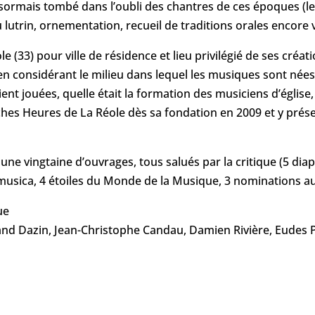
ésormais tombé dans l’oubli des chantres de ces époques (le
u lutrin, ornementation, recueil de traditions orales encore 
e (33) pour ville de résidence et lieu privilégié de ses créa
, en considérant le milieu dans lequel les musiques sont née
ient jouées, quelle était la formation des musiciens d’église
iches Heures de La Réole dès sa fondation en 2009 et y pré
ne vingtaine d’ouvrages, tous salués par la critique (5 di
musica, 4 étoiles du Monde de la Musique, 3 nominations a
hristophe Revel
-Christophe Candau, Damien Rivière, Eudes Pey